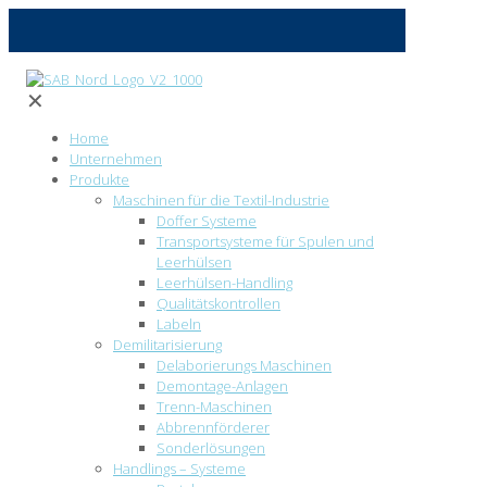
✕
Home
Unternehmen
Produkte
Maschinen für die Textil-Industrie
Doffer Systeme
Transportsysteme für Spulen und
Leerhülsen
Leerhülsen-Handling
Qualitätskontrollen
Labeln
Demilitarisierung
Delaborierungs Maschinen
Demontage-Anlagen
Trenn-Maschinen
Abbrennförderer
Sonderlösungen
Handlings – Systeme