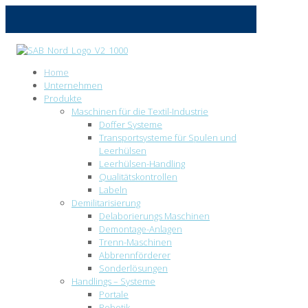
Home
Unternehmen
Produkte
Maschinen für die Textil-Industrie
Doffer Systeme
Transportsysteme für Spulen und
Leerhülsen
Leerhülsen-Handling
Qualitätskontrollen
Labeln
Demilitarisierung
Delaborierungs Maschinen
Demontage-Anlagen
Trenn-Maschinen
Abbrennförderer
Sonderlösungen
Handlings – Systeme
Portale
Robotik