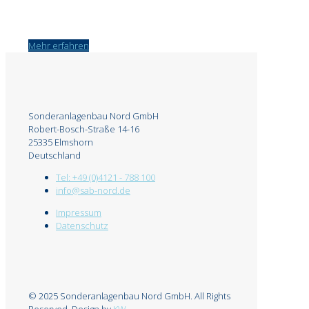
Mehr erfahren
Sonderanlagenbau Nord GmbH
Robert-Bosch-Straße 14-16
25335 Elmshorn
Deutschland
Tel: +49 (0)4121 - 788 100
info@sab-nord.de
Impressum
Datenschutz
© 2025 Sonderanlagenbau Nord GmbH. All Rights
Reserved. Design by
KW