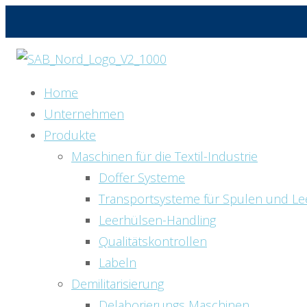
Home
Unternehmen
Produkte
Maschinen für die Textil-Industrie
Doffer Systeme
Transportsysteme für Spulen und Le
Leerhülsen-Handling
Qualitätskontrollen
Labeln
Demilitarisierung
Delaborierungs Maschinen