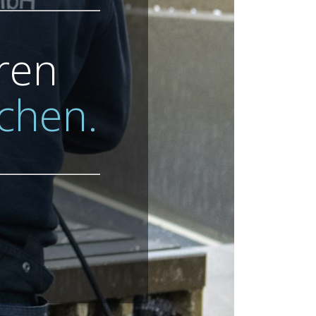
eren
chen.