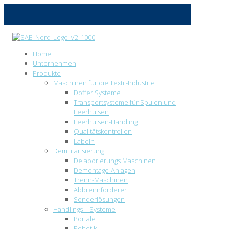
Home
Unternehmen
Produkte
Maschinen für die Textil-Industrie
Doffer Systeme
Transportsysteme für Spulen und
Leerhülsen
Leerhülsen-Handling
Qualitätskontrollen
Labeln
Demilitarisierung
Delaborierungs Maschinen
Demontage-Anlagen
Trenn-Maschinen
Abbrennförderer
Sonderlösungen
Handlings – Systeme
Portale
Robotik