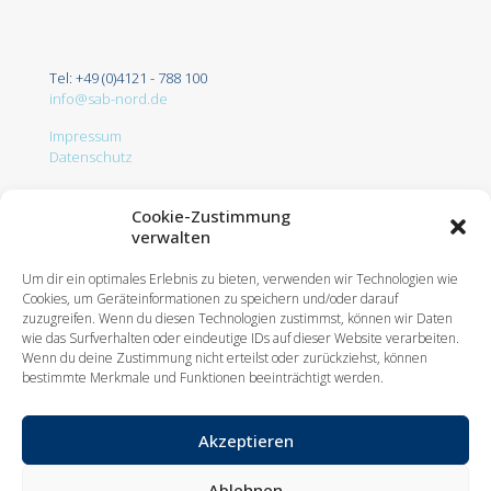
Tel: +49 (0)4121 - 788 100
info@sab-nord.de
Impressum
Datenschutz
Cookie-Zustimmung
verwalten
Um dir ein optimales Erlebnis zu bieten, verwenden wir Technologien wie
Cookies, um Geräteinformationen zu speichern und/oder darauf
zuzugreifen. Wenn du diesen Technologien zustimmst, können wir Daten
© 2025 Sonderanlagenbau Nord GmbH. All Rights Reserved.
wie das Surfverhalten oder eindeutige IDs auf dieser Website verarbeiten.
Design by
KW
Wenn du deine Zustimmung nicht erteilst oder zurückziehst, können
Doffer-Systeme
Manipulator für Düsenpakete
bestimmte Merkmale und Funktionen beeinträchtigt werden.
Automatisches Handling-System
Lager- / Transportsystem für Spulen
Automatische Spulen-Abernte-Anlage
Spulenhandling
Akzeptieren
Bodengeführtes Doffsystem / Messemaschine
Ablehnen