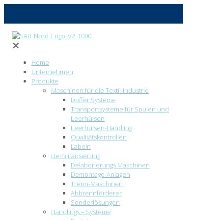
✕
Home
Unternehmen
Produkte
Maschinen für die Textil-Industrie
Doffer Systeme
Transportsysteme für Spulen und
Leerhülsen
Leerhülsen-Handling
Qualitätskontrollen
Labeln
Demilitarisierung
Delaborierungs Maschinen
Demontage-Anlagen
Trenn-Maschinen
Abbrennförderer
Sonderlösungen
Handlings – Systeme