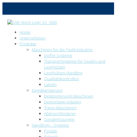
Home
Unternehmen
Produkte
Maschinen für die Textil-Industrie
Doffer Systeme
Transportsysteme für Spulen und
Leerhülsen
Leerhülsen-Handling
Qualitätskontrollen
Labeln
Demilitarisierung
Delaborierungs Maschinen
Demontage-Anlagen
Trenn-Maschinen
Abbrennförderer
Sonderlösungen
Handlings – Systeme
Portale
Robotik