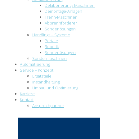
Delaborierungs Maschinen
Demontage-Anlagen
Trenn-Maschinen
Abbrennförderer
Sonderlösungen
Handlings – Systeme
Portale
Robotik
Sonderlösungen
Sondermaschinen
Automatisierung
Service – Konzept
Ersatzteile
Instandhaltung
Umbau und Optimierung
Karriere
Kontakt
Ansprechpartner