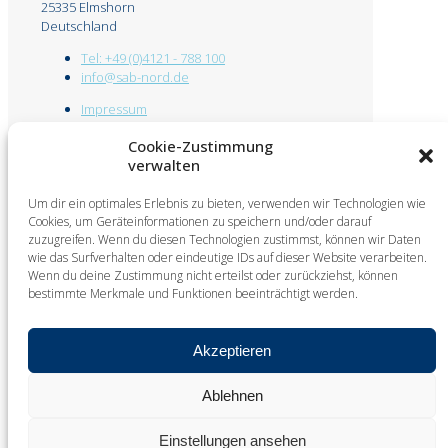
25335 Elmshorn
Deutschland
Tel: +49 (0)4121 - 788 100
info@sab-nord.de
Impressum
Datenschutz
Cookie-Zustimmung
verwalten
Um dir ein optimales Erlebnis zu bieten, verwenden wir Technologien wie
Cookies, um Geräteinformationen zu speichern und/oder darauf
© 2025 Sonderanlagenbau Nord GmbH. All Rights
zuzugreifen. Wenn du diesen Technologien zustimmst, können wir Daten
Reserved. Design by
KW
wie das Surfverhalten oder eindeutige IDs auf dieser Website verarbeiten.
Wenn du deine Zustimmung nicht erteilst oder zurückziehst, können
Doffer-Systeme
bestimmte Merkmale und Funktionen beeinträchtigt werden.
Manipulator für Düsenpakete
Automatisches Handling-System
Lager- / Transportsystem für Spulen
Akzeptieren
Automatische Spulen-Abernte-Anlage
Spulenhandling
Bodengeführtes Doffsystem /
Ablehnen
Messemaschine
Einstellungen ansehen