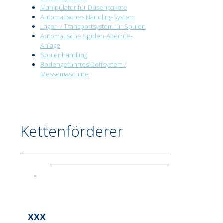
Manipulator für Düsenpakete
Automatisches Handling-System
Lager- / Transportsystem für Spulen
Automatische Spulen-Abernte-
Anlage
Spulenhandling
Bodengeführtes Doffsystem /
Messemaschine
Kettenförderer
XXX