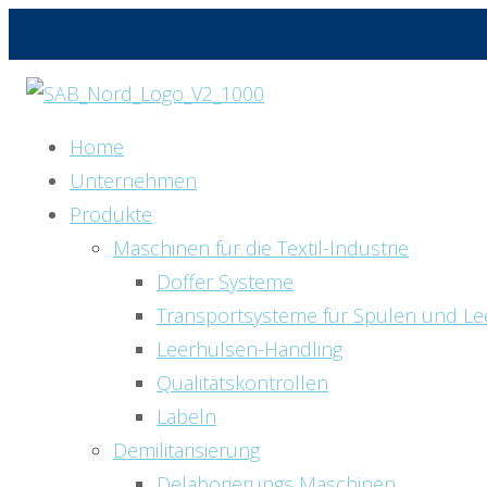
Home
Unternehmen
Produkte
Maschinen für die Textil-Industrie
Doffer Systeme
Transportsysteme für Spulen und Le
Leerhülsen-Handling
Qualitätskontrollen
Labeln
Demilitarisierung
Delaborierungs Maschinen