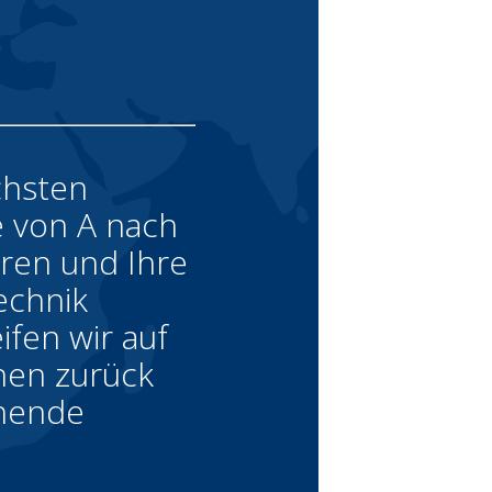
chsten
 von A nach
eren und Ihre
echnik
ifen wir auf
hen zurück
chende