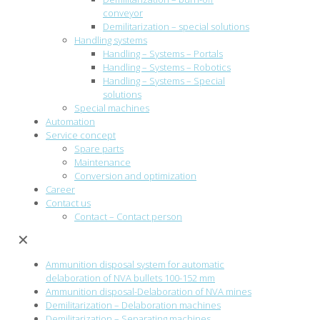
conveyor
Demilitarization – special solutions
Handling systems
Handling – Systems – Portals
Handling – Systems – Robotics
Handling – Systems – Special
solutions
Special machines
Automation
Service concept
Spare parts
Maintenance
Conversion and optimization
Career
Contact us
Contact – Contact person
✕
Ammunition disposal system for automatic
delaboration of NVA bullets 100-152 mm
Ammunition disposal-Delaboration of NVA mines
Demilitarization – Delaboration machines
Demilitarization – Separating machines