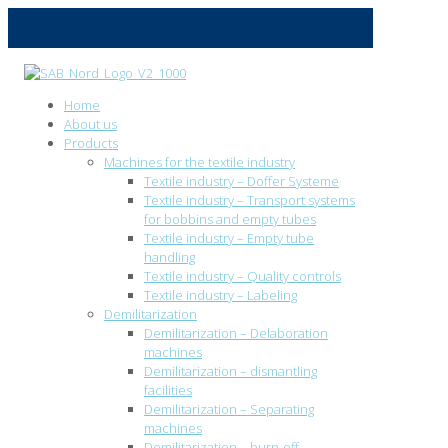
Home
About us
Products
Machines for the textile industry
Textile industry – Doffer Systeme
Textile industry – Transport systems
for bobbins and empty tubes
Textile industry – Empty tube
handling
Textile industry – Quality controls
Textile industry – Labeling
Demilitarization
Demilitarization – Delaboration
machines
Demilitarization – dismantling
facilities
Demilitarization – Separating
machines
Demilitarization – burn-off