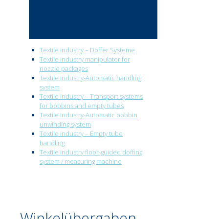
Textile industry – Doffer Systeme
Textile industry manipulator for
nozzle packages
Textile industry-Automatic handling
system
Textile industry – Transport systems
for bobbins and empty tubes
Textile industry-Automatic bobbin
unwinding system
Textile industry – Empty tube
handling
Textile industry floor-guided doffing
system / measuring machine
Winkelübergaben