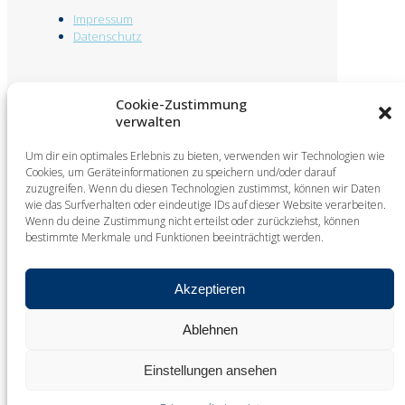
Impressum
Datenschutz
Cookie-Zustimmung
verwalten
© 2025 Sonderanlagenbau Nord GmbH. All Rights
Reserved. Design by
KW
Um dir ein optimales Erlebnis zu bieten, verwenden wir Technologien wie
Cookies, um Geräteinformationen zu speichern und/oder darauf
Textile industry – Doffer Systeme
zuzugreifen. Wenn du diesen Technologien zustimmst, können wir Daten
Textile industry manipulator for nozzle
wie das Surfverhalten oder eindeutige IDs auf dieser Website verarbeiten.
packages
Wenn du deine Zustimmung nicht erteilst oder zurückziehst, können
Textile industry-Automatic handling system
bestimmte Merkmale und Funktionen beeinträchtigt werden.
Textile industry – Transport systems for
bobbins and empty tubes
Textile industry-Automatic bobbin
Akzeptieren
unwinding system
Textile industry – Empty tube handling
Textile industry floor-guided doffing system
Ablehnen
/ measuring machine
Einstellungen ansehen